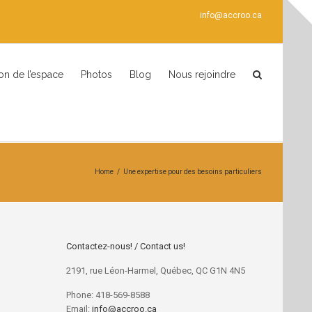
info@accroo.ca
ion de l’espace
Photos
Blog
Nous rejoindre
Home
/
Une expertise pour des besoins particuliers
Contactez-nous! / Contact us!
2191, rue Léon-Harmel, Québec, QC G1N 4N5
Phone: 418-569-8588
Email:
info@accroo.ca