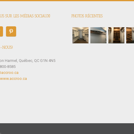
S SUR LES MÉDIAS SOCIAUX!
PHOTOS RÉCENTES
-NOUS!
éon Harmel, Québec, QC G1N 4N5
-800-8585
@accroo.ca
//www.accroo.ca