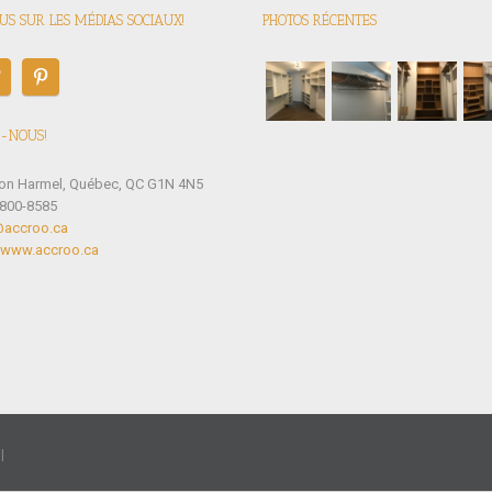
S SUR LES MÉDIAS SOCIAUX!
PHOTOS RÉCENTES
-NOUS!
éon Harmel, Québec, QC G1N 4N5
-800-8585
@accroo.ca
//www.accroo.ca
|