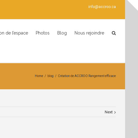
info@accroo.ca
ion de l’espace
Photos
Blog
Nous rejoindre
Home
/
blog
/
Création de ACCROO Rangement efficace
Next