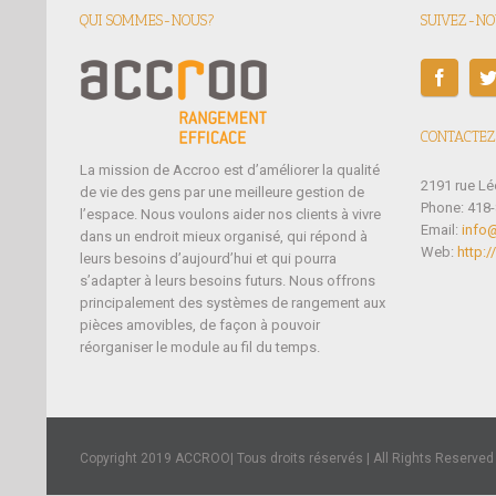
QUI SOMMES-NOUS?
SUIVEZ-NOU
CONTACTEZ
La mission de Accroo est d’améliorer la qualité
2191 rue L
de vie des gens par une meilleure gestion de
Phone: 418
l’espace. Nous voulons aider nos clients à vivre
Email:
info
dans un endroit mieux organisé, qui répond à
Web:
http:
leurs besoins d’aujourd’hui et qui pourra
s’adapter à leurs besoins futurs. Nous offrons
principalement des systèmes de rangement aux
pièces amovibles, de façon à pouvoir
réorganiser le module au fil du temps.
Copyright 2019 ACCROO| Tous droits réservés | All Rights Reserved 